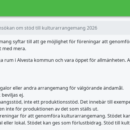
nsökan om stöd till kulturarrangemang 2026
gemang syftar till att ge möjlighet för föreningar att gen
st med mera.
 rum i Alvesta kommun och vara öppet för allmänheten. A
stödgalor eller andra arrangemang för välgörande ändamål.
beviljas ej.
angsstöd, inte ett produktionsstöd. Det innebär till exempel
en inte för produktionen av det som ställs ut.
öreningar för att genomföra kulturarrangemang. Stödet ka
 eller lokal. Stödet kan ges som förlustbidrag. Stöd till ku