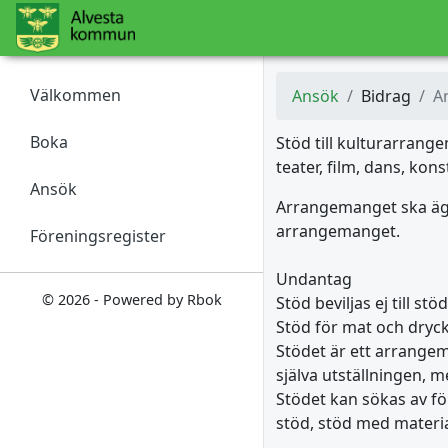
Välkommen
Ansök
Bidrag
A
Boka
Stöd till kulturarran
teater, film, dans, kon
Ansök
Arrangemanget ska äga
arrangemanget.
Föreningsregister
Undantag
© 2026 - Powered by Rbok
Stöd beviljas ej till 
Stöd för mat och dryck 
Stödet är ett arrangem
själva utställningen, m
Stödet kan sökas av f
stöd, stöd med material